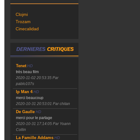
Clojmi
Trozam
Cinecalidad
Tenet
HD
très beau film
2020-11-02 20:53:35
Par
pablo107s
Ip Man 4
HD
merci beaucoup
2020-10-31 20:53:01
Par chitan
De Gaulle
HD
merci pour le partage
2020-10-31 17:14:05
Par Yoann
Collin
La Famille Addams
HD