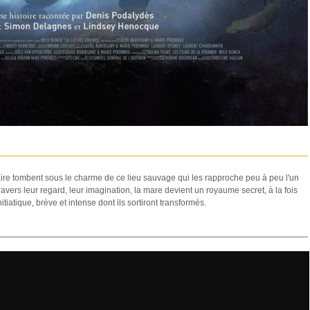
re tombent sous le charme de ce lieu sauvage qui les rapproche peu à peu l'un
 travers leur regard, leur imagination, la mare devient un royaume secret, à la fois
tiatique, brève et intense dont ils sortiront transformés.