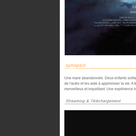
Une mare abandonnée. Deux enfants solitai
de l'autre et les aide à apprivoiser la vie. A
merveilleux et inquiétant. Une expérience ini