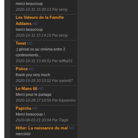
merci beaucoup
2020-10-31 15:30:13
Par versy
Les Valeurs de la Famille
Addams
HD
merci beaucoup
2020-10-31 15:14:10
Par versy
Tenet
HD
;) génial vu au cinéma entre 2
confinements...
2020-10-31 13:49:02
Par tofffsy51
Police
HD
thank you very much
2020-10-28 20:33:02
Par aaron87
Le Mans 66
HD
Merci pour le partage
2020-10-28 17:14:59
Par Kayserino
Papicha
HD
Merci beaucoup !
2020-08-03 21:33:04
Par Tiago
Hitler: La naissance du mal
HD
merciiiiiii