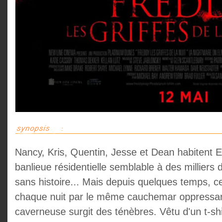
Nancy, Kris, Quentin, Jesse et Dean habitent 
banlieue résidentielle semblable à des milliers d
sans histoire... Mais depuis quelques temps, c
chaque nuit par le même cauchemar oppressan
caverneuse surgit des ténèbres. Vêtu d'un t-shir