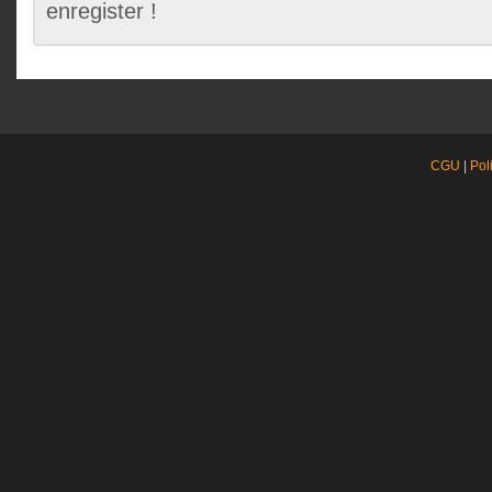
enregister !
CGU
|
Pol