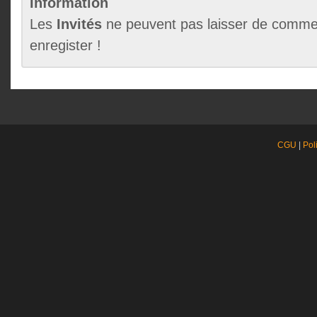
Information
Les
Invités
ne peuvent pas laisser de commen
enregister !
CGU
|
Pol