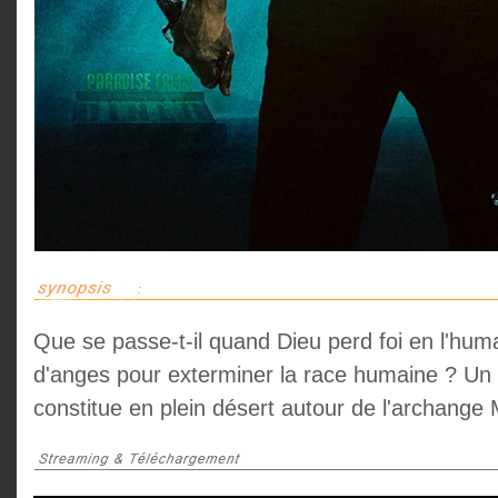
Que se passe-t-il quand Dieu perd foi en l'huma
d'anges pour exterminer la race humaine ? Un
constitue en plein désert autour de l'archange 