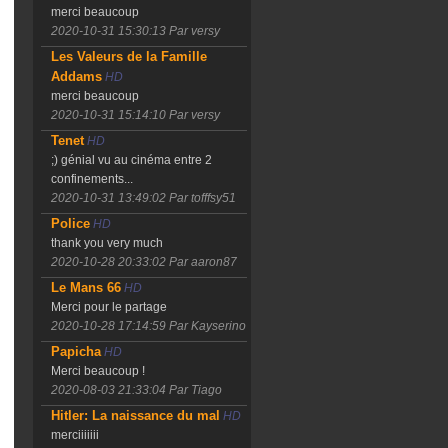
merci beaucoup
2020-10-31 15:30:13
Par versy
Les Valeurs de la Famille
Addams
HD
merci beaucoup
2020-10-31 15:14:10
Par versy
Tenet
HD
;) génial vu au cinéma entre 2
confinements...
2020-10-31 13:49:02
Par tofffsy51
Police
HD
thank you very much
2020-10-28 20:33:02
Par aaron87
Le Mans 66
HD
Merci pour le partage
2020-10-28 17:14:59
Par Kayserino
Papicha
HD
Merci beaucoup !
2020-08-03 21:33:04
Par Tiago
Hitler: La naissance du mal
HD
merciiiiiii