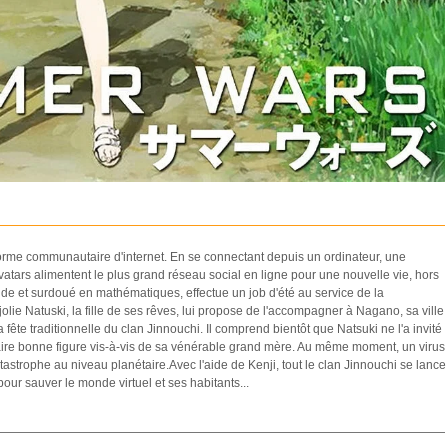
orme communautaire d'internet. En se connectant depuis un ordinateur, une
vatars alimentent le plus grand réseau social en ligne pour une nouvelle vie, hors
imide et surdoué en mathématiques, effectue un job d'été au service de la
olie Natuski, la fille de ses rêves, lui propose de l'accompagner à Nagano, sa ville
 fête traditionnelle du clan Jinnouchi. Il comprend bientôt que Natsuki ne l'a invité
t faire bonne figure vis-à-vis de sa vénérable grand mère. Au même moment, un virus
astrophe au niveau planétaire.Avec l'aide de Kenji, tout le clan Jinnouchi se lance
pour sauver le monde virtuel et ses habitants...