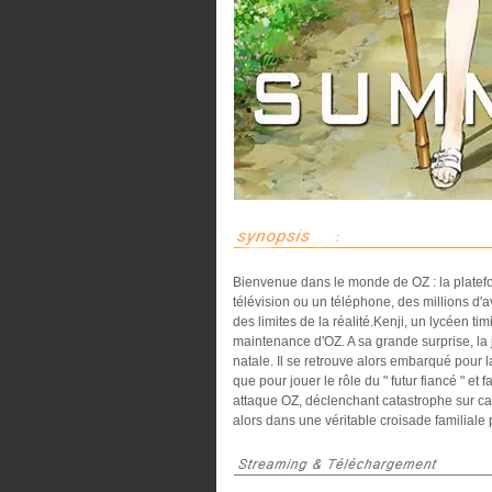
Bienvenue dans le monde de OZ : la platef
télévision ou un téléphone, des millions d'a
des limites de la réalité.Kenji, un lycéen t
maintenance d'OZ. A sa grande surprise, la j
natale. Il se retrouve alors embarqué pour la
que pour jouer le rôle du " futur fiancé " e
attaque OZ, déclenchant catastrophe sur cat
alors dans une véritable croisade familiale 