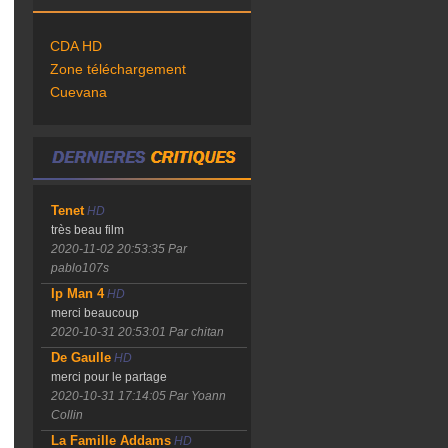
CDA HD
Zone téléchargement
Cuevana
Tenet
HD
très beau film
2020-11-02 20:53:35
Par
pablo107s
Ip Man 4
HD
merci beaucoup
2020-10-31 20:53:01
Par chitan
De Gaulle
HD
merci pour le partage
2020-10-31 17:14:05
Par Yoann
Collin
La Famille Addams
HD