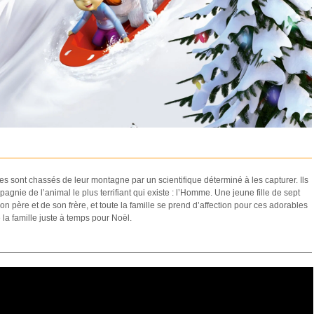
sont chassés de leur montagne par un scientifique déterminé à les capturer. Ils
gnie de l’animal le plus terrifiant qui existe : l’Homme. Une jeune fille de sept
on père et de son frère, et toute la famille se prend d’affection pour ces adorables
 la famille juste à temps pour Noël.