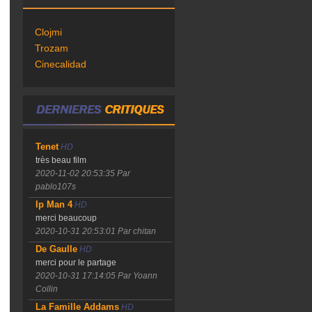
Clojmi
Trozam
Cinecalidad
Tenet
HD
très beau film
2020-11-02 20:53:35
Par
pablo107s
Ip Man 4
HD
merci beaucoup
2020-10-31 20:53:01
Par chitan
De Gaulle
HD
merci pour le partage
2020-10-31 17:14:05
Par Yoann
Collin
La Famille Addams
HD