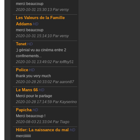
merci beaucoup
2020-10-31 15:30:13
Par versy
Les Valeurs de la Famille
Addams
HD
merci beaucoup
2020-10-31 15:14:10
Par versy
Tenet
HD
;) génial vu au cinéma entre 2
confinements...
2020-10-31 13:49:02
Par tofffsy51
Police
HD
thank you very much
2020-10-28 20:33:02
Par aaron87
Le Mans 66
HD
Merci pour le partage
2020-10-28 17:14:59
Par Kayserino
Papicha
HD
Merci beaucoup !
2020-08-03 21:33:04
Par Tiago
Hitler: La naissance du mal
HD
merciiiiiii