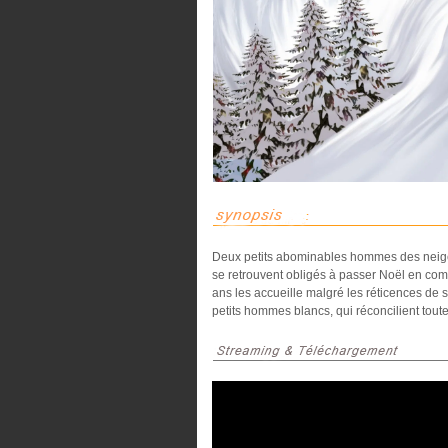
Deux petits abominables hommes des neiges 
se retrouvent obligés à passer Noël en compa
ans les accueille malgré les réticences de s
petits hommes blancs, qui réconcilient toute