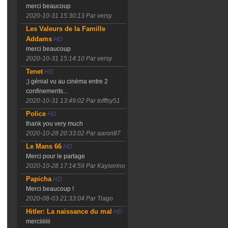
merci beaucoup
2020-10-31 15:30:13
Par versy
Les Valeurs de la Famille
Addams
HD
merci beaucoup
2020-10-31 15:14:10
Par versy
Tenet
HD
;) génial vu au cinéma entre 2
confinements...
2020-10-31 13:49:02
Par tofffsy51
Police
HD
thank you very much
2020-10-28 20:33:02
Par aaron87
Le Mans 66
HD
Merci pour le partage
2020-10-28 17:14:59
Par Kayserino
Papicha
HD
Merci beaucoup !
2020-08-03 21:33:04
Par Tiago
Hitler: La naissance du mal
HD
merciiiiiii