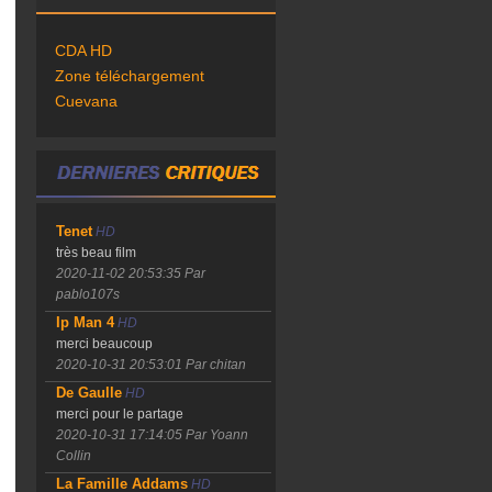
CDA HD
Zone téléchargement
Cuevana
Tenet
HD
très beau film
2020-11-02 20:53:35
Par
pablo107s
Ip Man 4
HD
merci beaucoup
2020-10-31 20:53:01
Par chitan
De Gaulle
HD
merci pour le partage
2020-10-31 17:14:05
Par Yoann
Collin
La Famille Addams
HD