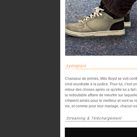
Chasseur de primes, Milo Boyd se voit confie
s'est soustraite à la justice. Pour lui, c'est 
retour des choses après ce qu'elle lui a fait
la redoutable affaire de meurtre sur laquelle
s'étaient aimés pour le meilleur et vont se re
vie, et comme pour leur mariage, chacun es