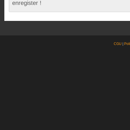
enregister !
CGU
|
Pol