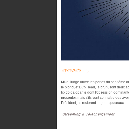
Mike Judge ouvre les portes du septième art
le blond, et Butt-Head, le brun, sont deux 
libido galopante dont l'obsession dominante 
présenter, mais s'ils vont connaître des av
Président, ils resteront toujours puceaux.