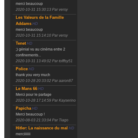
merci beaucoup
2020-10-31 15:30:13
Par versy
Les Valeurs de la Famille
Addams
HD
merci beaucoup
2020-10-31 15:14:10
Par versy
Tenet
HD
;) génial vu au cinéma entre 2
confinements...
2020-10-31 13:49:02
Par tofffsy51
Police
HD
thank you very much
2020-10-28 20:33:02
Par aaron87
Le Mans 66
HD
Merci pour le partage
2020-10-28 17:14:59
Par Kayserino
Papicha
HD
Merci beaucoup !
2020-08-03 21:33:04
Par Tiago
Hitler: La naissance du mal
HD
merciiiiiii