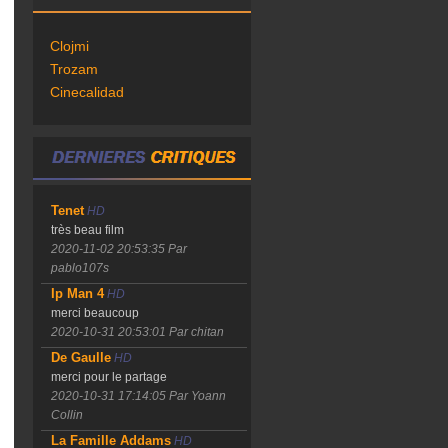
Clojmi
Trozam
Cinecalidad
Tenet
HD
très beau film
2020-11-02 20:53:35
Par
pablo107s
Ip Man 4
HD
merci beaucoup
2020-10-31 20:53:01
Par chitan
De Gaulle
HD
merci pour le partage
2020-10-31 17:14:05
Par Yoann
Collin
La Famille Addams
HD