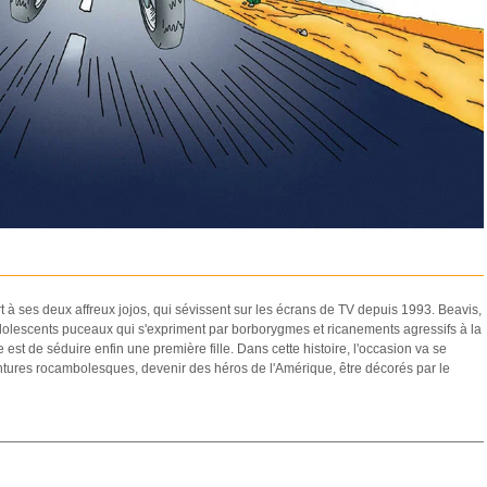
 à ses deux affreux jojos, qui sévissent sur les écrans de TV depuis 1993. Beavis,
adolescents puceaux qui s'expriment par borborygmes et ricanements agressifs à la
est de séduire enfin une première fille. Dans cette histoire, l'occasion va se
entures rocambolesques, devenir des héros de l'Amérique, être décorés par le