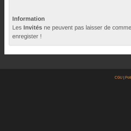
Information
Les
Invités
ne peuvent pas laisser de commen
enregister !
CGU
|
Pol