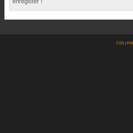
enregister !
CGU
|
Pol