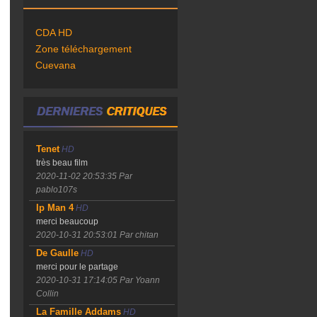
CDA HD
Zone téléchargement
Cuevana
Tenet
HD
très beau film
2020-11-02 20:53:35
Par
pablo107s
Ip Man 4
HD
merci beaucoup
2020-10-31 20:53:01
Par chitan
De Gaulle
HD
merci pour le partage
2020-10-31 17:14:05
Par Yoann
Collin
La Famille Addams
HD