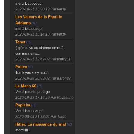
merci beaucoup
2020-10-31 15:30:13
Par versy
Les Valeurs de la Famille
Addams
HD
merci beaucoup
2020-10-31 15:14:10
Par versy
Tenet
HD
;) génial vu au cinéma entre 2
confinements...
2020-10-31 13:49:02
Par tofffsy51
Police
HD
thank you very much
2020-10-28 20:33:02
Par aaron87
Le Mans 66
HD
Merci pour le partage
2020-10-28 17:14:59
Par Kayserino
Papicha
HD
Merci beaucoup !
2020-08-03 21:33:04
Par Tiago
Hitler: La naissance du mal
HD
merciiiiiii