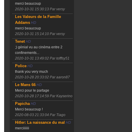
merci beaucoup
2020-10-31 15:30:13
Par versy
Les Valeurs de la Famille
Addams
HD
merci beaucoup
2020-10-31 15:14:10
Par versy
Tenet
HD
;) génial vu au cinéma entre 2
confinements...
2020-10-31 13:49:02
Par tofffsy51
Police
HD
thank you very much
2020-10-28 20:33:02
Par aaron87
Le Mans 66
HD
Merci pour le partage
2020-10-28 17:14:59
Par Kayserino
Papicha
HD
Merci beaucoup !
2020-08-03 21:33:04
Par Tiago
Hitler: La naissance du mal
HD
merciiiiiii