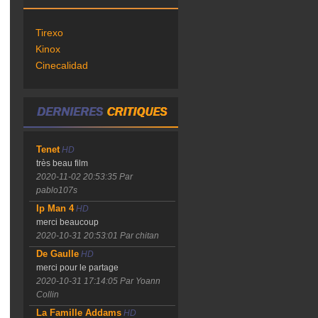
Tirexo
Kinox
Cinecalidad
Tenet
HD
très beau film
2020-11-02 20:53:35
Par
pablo107s
Ip Man 4
HD
merci beaucoup
2020-10-31 20:53:01
Par chitan
De Gaulle
HD
merci pour le partage
2020-10-31 17:14:05
Par Yoann
Collin
La Famille Addams
HD