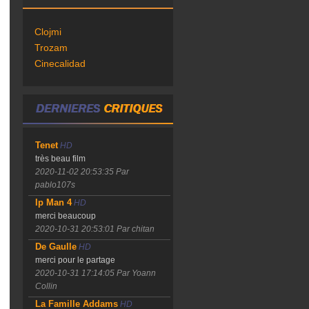
Clojmi
Trozam
Cinecalidad
Tenet
HD
très beau film
2020-11-02 20:53:35
Par
pablo107s
Ip Man 4
HD
merci beaucoup
2020-10-31 20:53:01
Par chitan
De Gaulle
HD
merci pour le partage
2020-10-31 17:14:05
Par Yoann
Collin
La Famille Addams
HD