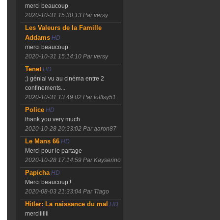
merci beaucoup
2020-10-31 15:30:13
Par versy
Les Valeurs de la Famille
Addams
HD
merci beaucoup
2020-10-31 15:14:10
Par versy
Tenet
HD
;) génial vu au cinéma entre 2
confinements...
2020-10-31 13:49:02
Par tofffsy51
Police
HD
thank you very much
2020-10-28 20:33:02
Par aaron87
Le Mans 66
HD
Merci pour le partage
2020-10-28 17:14:59
Par Kayserino
Papicha
HD
Merci beaucoup !
2020-08-03 21:33:04
Par Tiago
Hitler: La naissance du mal
HD
merciiiiiii