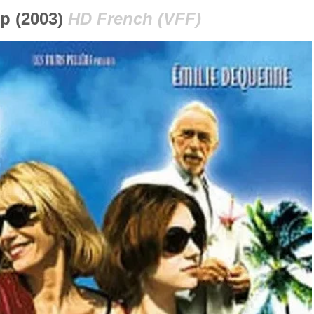
p (2003)
HD French (VFF)