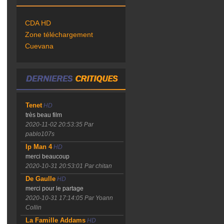
CDA HD
Zone téléchargement
Cuevana
Tenet
HD
très beau film
2020-11-02 20:53:35
Par
pablo107s
Ip Man 4
HD
merci beaucoup
2020-10-31 20:53:01
Par chitan
De Gaulle
HD
merci pour le partage
2020-10-31 17:14:05
Par Yoann
Collin
La Famille Addams
HD