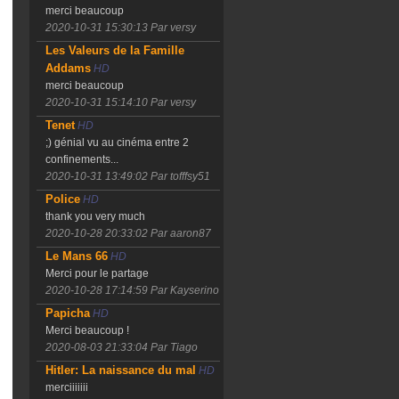
merci beaucoup
2020-10-31 15:30:13
Par versy
Les Valeurs de la Famille
Addams
HD
merci beaucoup
2020-10-31 15:14:10
Par versy
Tenet
HD
;) génial vu au cinéma entre 2
confinements...
2020-10-31 13:49:02
Par tofffsy51
Police
HD
thank you very much
2020-10-28 20:33:02
Par aaron87
Le Mans 66
HD
Merci pour le partage
2020-10-28 17:14:59
Par Kayserino
Papicha
HD
Merci beaucoup !
2020-08-03 21:33:04
Par Tiago
Hitler: La naissance du mal
HD
merciiiiiii