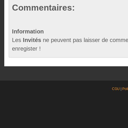
Commentaires:
Information
Les
Invités
ne peuvent pas laisser de commen
enregister !
CGU
|
Pol