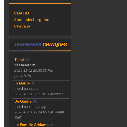
CDA HD
Zone téléchargement
Cuevana
Tenet
HD
très beau film
2020-11-02 20:53:35
Par
pablo107s
Ip Man 4
HD
merci beaucoup
2020-10-31 20:53:01
Par chitan
De Gaulle
HD
merci pour le partage
2020-10-31 17:14:05
Par Yoann
Collin
La Famille Addams
HD