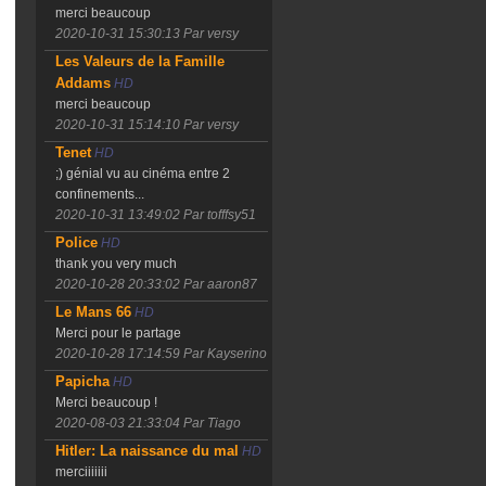
merci beaucoup
2020-10-31 15:30:13
Par versy
Les Valeurs de la Famille
Addams
HD
merci beaucoup
2020-10-31 15:14:10
Par versy
Tenet
HD
;) génial vu au cinéma entre 2
confinements...
2020-10-31 13:49:02
Par tofffsy51
Police
HD
thank you very much
2020-10-28 20:33:02
Par aaron87
Le Mans 66
HD
Merci pour le partage
2020-10-28 17:14:59
Par Kayserino
Papicha
HD
Merci beaucoup !
2020-08-03 21:33:04
Par Tiago
Hitler: La naissance du mal
HD
merciiiiiii