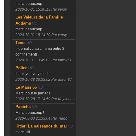
merci beaucoup
2020-10-31 15:30:13
Par versy
Les Valeurs de la Famille
Addams
HD
merci beaucoup
2020-10-31 15:14:10
Par versy
Tenet
HD
;) génial vu au cinéma entre 2
confinements...
2020-10-31 13:49:02
Par tofffsy51
Police
HD
thank you very much
2020-10-28 20:33:02
Par aaron87
Le Mans 66
HD
Merci pour le partage
2020-10-28 17:14:59
Par Kayserino
Papicha
HD
Merci beaucoup !
2020-08-03 21:33:04
Par Tiago
Hitler: La naissance du mal
HD
merciiiiiii