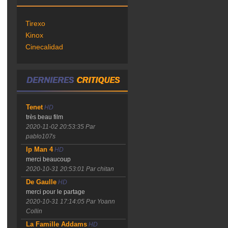
Tirexo
Kinox
Cinecalidad
Tenet
HD
très beau film
2020-11-02 20:53:35
Par
pablo107s
Ip Man 4
HD
merci beaucoup
2020-10-31 20:53:01
Par chitan
De Gaulle
HD
merci pour le partage
2020-10-31 17:14:05
Par Yoann
Collin
La Famille Addams
HD