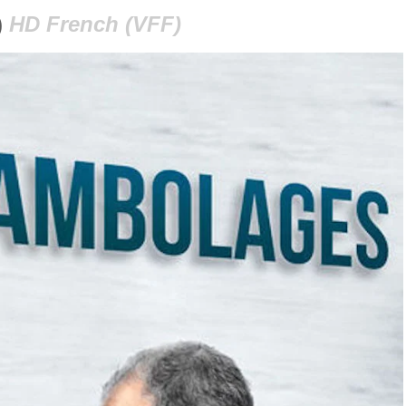
)
HD French (VFF)