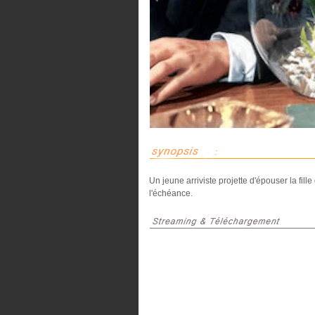
Un jeune arriviste projette d'épouser la fill
l'échéance.