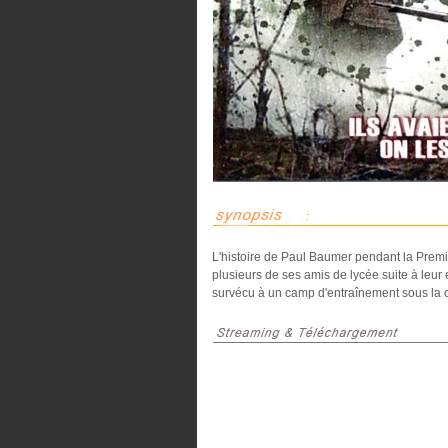
L'histoire de Paul Baumer pendant la Prem
plusieurs de ses amis de lycée suite à leur 
survécu à un camp d'entraînement sous la co