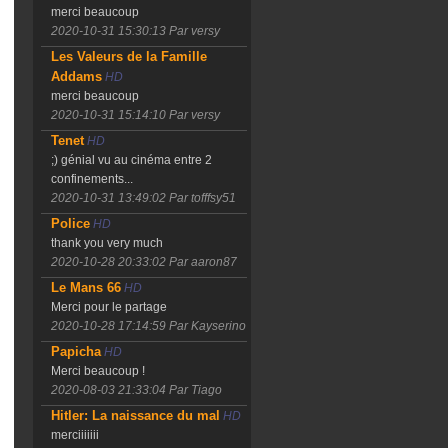
merci beaucoup
2020-10-31 15:30:13
Par versy
Les Valeurs de la Famille
Addams
HD
merci beaucoup
2020-10-31 15:14:10
Par versy
Tenet
HD
;) génial vu au cinéma entre 2
confinements...
2020-10-31 13:49:02
Par tofffsy51
Police
HD
thank you very much
2020-10-28 20:33:02
Par aaron87
Le Mans 66
HD
Merci pour le partage
2020-10-28 17:14:59
Par Kayserino
Papicha
HD
Merci beaucoup !
2020-08-03 21:33:04
Par Tiago
Hitler: La naissance du mal
HD
merciiiiiii