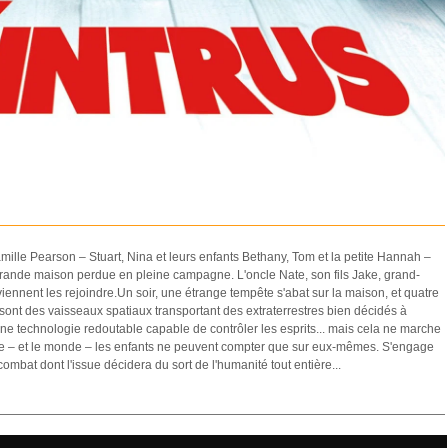
 famille Pearson – Stuart, Nina et leurs enfants Bethany, Tom et la petite Hannah –
ande maison perdue en pleine campagne. L'oncle Nate, son fils Jake, grand-
ennent les rejoindre.Un soir, une étrange tempête s'abat sur la maison, et quatre
Ce sont des vaisseaux spatiaux transportant des extraterrestres bien décidés à
'une technologie redoutable capable de contrôler les esprits... mais cela ne marche
ille – et le monde – les enfants ne peuvent compter que sur eux-mêmes. S'engage
combat dont l'issue décidera du sort de l'humanité tout entière...