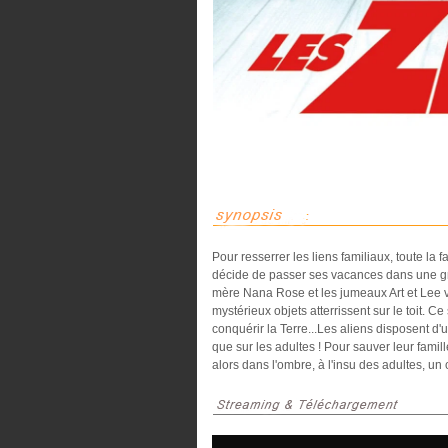
Pour resserrer les liens familiaux, toute la
décide de passer ses vacances dans une gr
mère Nana Rose et les jumeaux Art et Lee vi
mystérieux objets atterrissent sur le toit. 
conquérir la Terre...Les aliens disposent d
que sur les adultes ! Pour sauver leur fam
alors dans l'ombre, à l'insu des adultes, un 