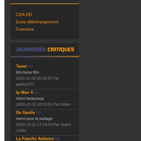
CDA HD
Zone téléchargement
Cuevana
Tenet
HD
très beau film
2020-11-02 20:53:35
Par
pablo107s
Ip Man 4
HD
merci beaucoup
2020-10-31 20:53:01
Par chitan
De Gaulle
HD
merci pour le partage
2020-10-31 17:14:05
Par Yoann
Collin
La Famille Addams
HD