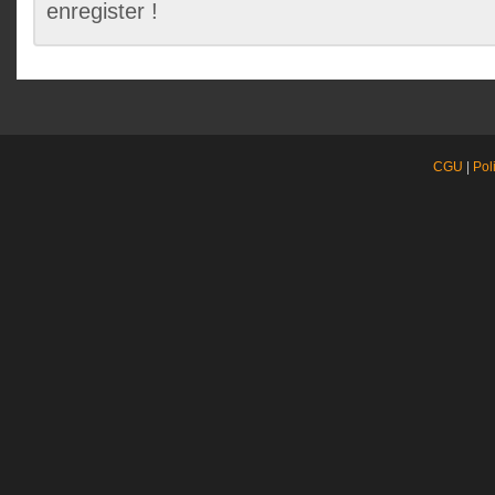
enregister !
CGU
|
Pol