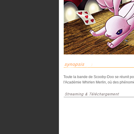
Toute la bande de Scooby-Doo se réunit pour
l'Académie Whirlen Merlin, où des phénomè