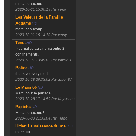
merci beaucoup
2020-10-31 15:30:13
Par versy
Les Valeurs de la Famille
Addams
HD
merci beaucoup
2020-10-31 15:14:10
Par versy
Tenet
HD
;) génial vu au cinéma entre 2
confinements...
2020-10-31 13:49:02
Par tofffsy51
Police
HD
thank you very much
2020-10-28 20:33:02
Par aaron87
Le Mans 66
HD
Merci pour le partage
2020-10-28 17:14:59
Par Kayserino
Papicha
HD
Merci beaucoup !
2020-08-03 21:33:04
Par Tiago
Hitler: La naissance du mal
HD
merciiiiiii