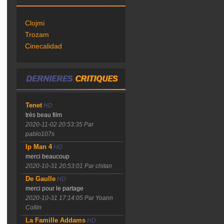
Clojmi
Trozam
Cinecalidad
Tenet
HD
très beau film
2020-11-02 20:53:35
Par
pablo107s
Ip Man 4
HD
merci beaucoup
2020-10-31 20:53:01
Par chitan
De Gaulle
HD
merci pour le partage
2020-10-31 17:14:05
Par Yoann
Collin
La Famille Addams
HD