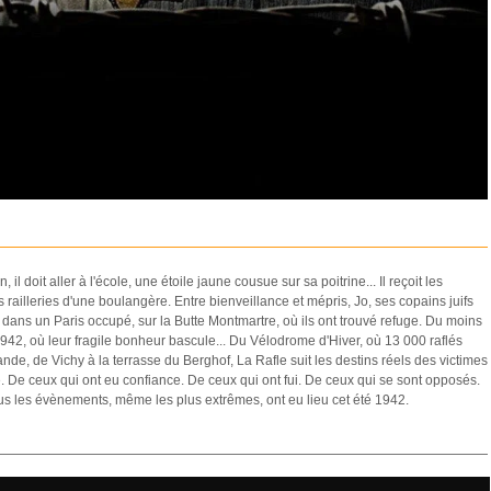
il doit aller à l'école, une étoile jaune cousue sur sa poitrine... Il reçoit les
railleries d'une boulangère. Entre bienveillance et mépris, Jo, ses copains juifs
e dans un Paris occupé, sur la Butte Montmartre, où ils ont trouvé refuge. Du moins
t 1942, où leur fragile bonheur bascule... Du Vélodrome d'Hiver, où 13 000 raflés
e, de Vichy à la terrasse du Berghof, La Rafle suit les destins réels des victimes
. De ceux qui ont eu confiance. De ceux qui ont fui. De ceux qui se sont opposés.
us les évènements, même les plus extrêmes, ont eu lieu cet été 1942.