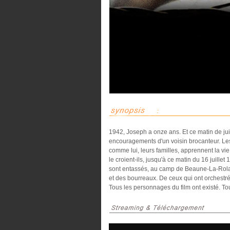
1942, Joseph a onze ans. Et ce matin de juin, 
encouragements d'un voisin brocanteur. Les 
comme lui, leurs familles, apprennent la vi
le croient-ils, jusqu'à ce matin du 16 juille
sont entassés, au camp de Beaune-La-Roland
et des bourreaux. De ceux qui ont orchestré
Tous les personnages du film ont existé. To