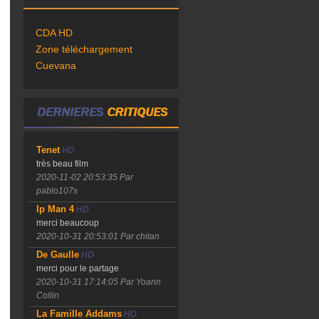
CDA HD
Zone téléchargement
Cuevana
Tenet
HD
très beau film
2020-11-02 20:53:35
Par
pablo107s
Ip Man 4
HD
merci beaucoup
2020-10-31 20:53:01
Par chitan
De Gaulle
HD
merci pour le partage
2020-10-31 17:14:05
Par Yoann
Collin
La Famille Addams
HD