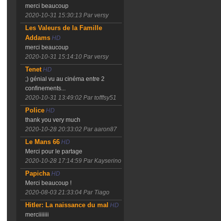
merci beaucoup
2020-10-31 15:30:13
Par versy
Les Valeurs de la Famille
Addams
HD
merci beaucoup
2020-10-31 15:14:10
Par versy
Tenet
HD
;) génial vu au cinéma entre 2
confinements...
2020-10-31 13:49:02
Par tofffsy51
Police
HD
thank you very much
2020-10-28 20:33:02
Par aaron87
Le Mans 66
HD
Merci pour le partage
2020-10-28 17:14:59
Par Kayserino
Papicha
HD
Merci beaucoup !
2020-08-03 21:33:04
Par Tiago
Hitler: La naissance du mal
HD
merciiiiiii