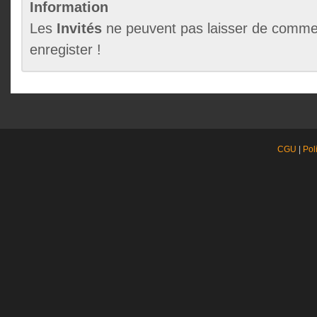
Information
Les
Invités
ne peuvent pas laisser de commen
enregister !
CGU
|
Pol