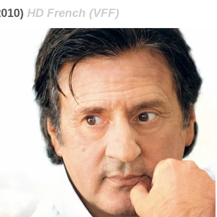
010)
HD French (VFF)