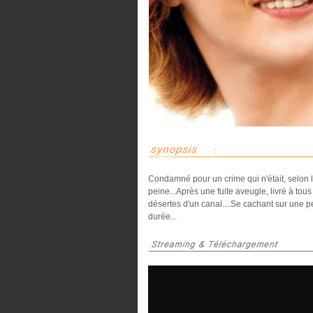
Condamné pour un crime qui n'était, selon lu
peine...Après une fuite aveugle, livré à tou
désertes d'un canal....Se cachant sur une p
durée...