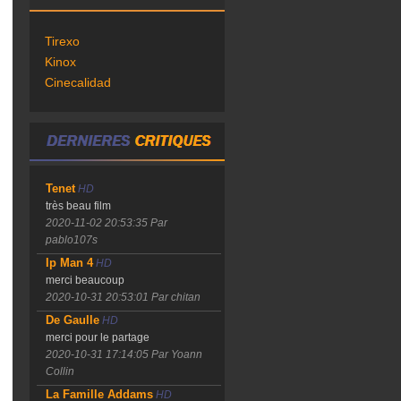
Tirexo
Kinox
Cinecalidad
Tenet
HD
très beau film
2020-11-02 20:53:35
Par
pablo107s
Ip Man 4
HD
merci beaucoup
2020-10-31 20:53:01
Par chitan
De Gaulle
HD
merci pour le partage
2020-10-31 17:14:05
Par Yoann
Collin
La Famille Addams
HD