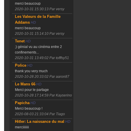
merci beaucoup
2020-10-31 15:30:13
Par versy
Les Valeurs de la Famille
Addams
HD
merci beaucoup
2020-10-31 15:14:10
Par versy
Tenet
HD
;) génial vu au cinéma entre 2
confinements...
2020-10-31 13:49:02
Par tofffsy51
Police
HD
thank you very much
2020-10-28 20:33:02
Par aaron87
Le Mans 66
HD
Merci pour le partage
2020-10-28 17:14:59
Par Kayserino
Papicha
HD
Merci beaucoup !
2020-08-03 21:33:04
Par Tiago
Hitler: La naissance du mal
HD
merciiiiiii