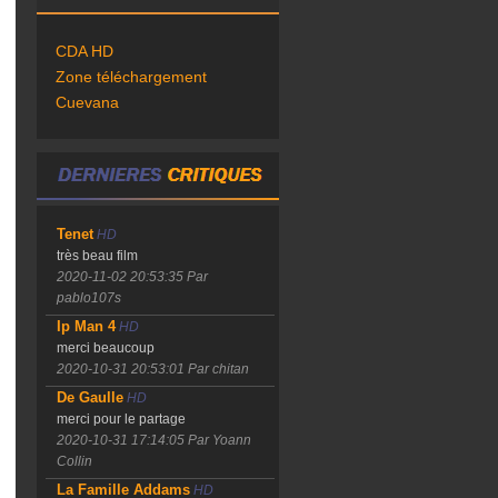
CDA HD
Zone téléchargement
Cuevana
Tenet
HD
très beau film
2020-11-02 20:53:35
Par
pablo107s
Ip Man 4
HD
merci beaucoup
2020-10-31 20:53:01
Par chitan
De Gaulle
HD
merci pour le partage
2020-10-31 17:14:05
Par Yoann
Collin
La Famille Addams
HD