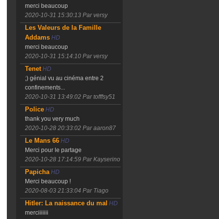
merci beaucoup
2020-10-31 15:30:13
Par versy
Les Valeurs de la Famille
Addams
HD
merci beaucoup
2020-10-31 15:14:10
Par versy
Tenet
HD
;) génial vu au cinéma entre 2
confinements...
2020-10-31 13:49:02
Par tofffsy51
Police
HD
thank you very much
2020-10-28 20:33:02
Par aaron87
Le Mans 66
HD
Merci pour le partage
2020-10-28 17:14:59
Par Kayserino
Papicha
HD
Merci beaucoup !
2020-08-03 21:33:04
Par Tiago
Hitler: La naissance du mal
HD
merciiiiiii