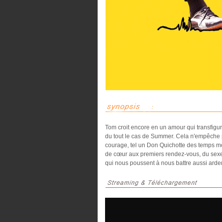
Tom croit encore en un amour qui transfigu
du tout le cas de Summer. Cela n'empêche p
courage, tel un Don Quichotte des temps mo
de cœur aux premiers rendez-vous, du sexe à 
qui nous poussent à nous battre aussi arde