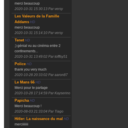
merci beaucoup
2020-10-31 15:30:13
Par versy
Les Valeurs de la Famille
Addams
HD
merci beaucoup
2020-10-31 15:14:10
Par versy
Tenet
HD
;) génial vu au cinéma entre 2
confinements...
2020-10-31 13:49:02
Par tofffsy51
Police
HD
thank you very much
2020-10-28 20:33:02
Par aaron87
Le Mans 66
HD
Merci pour le partage
2020-10-28 17:14:59
Par Kayserino
Papicha
HD
Merci beaucoup !
2020-08-03 21:33:04
Par Tiago
Hitler: La naissance du mal
HD
merciiiiiii