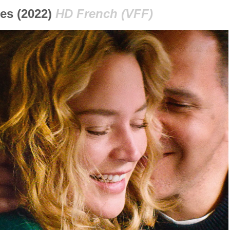
es (2022)
HD French (VFF)