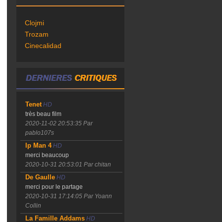
Clojmi
Trozam
Cinecalidad
Tenet
HD
très beau film
2020-11-02 20:53:35
Par
pablo107s
Ip Man 4
HD
merci beaucoup
2020-10-31 20:53:01
Par chitan
De Gaulle
HD
merci pour le partage
2020-10-31 17:14:05
Par Yoann
Collin
La Famille Addams
HD