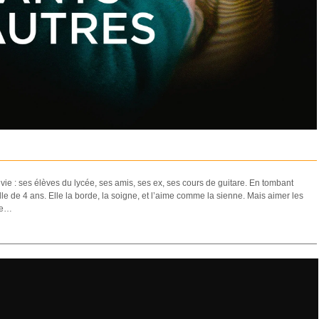
vie : ses élèves du lycée, ses amis, ses ex, ses cours de guitare. En tombant
ille de 4 ans. Elle la borde, la soigne, et l’aime comme la sienne. Mais aimer les
dre…