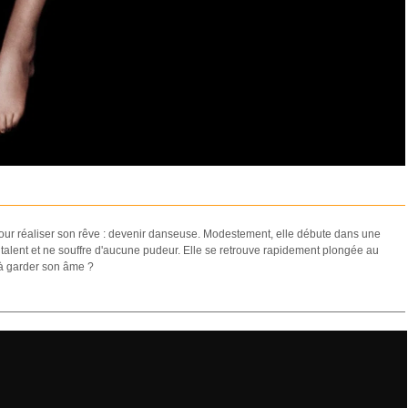
 pour réaliser son rêve : devenir danseuse. Modestement, elle débute dans une
el talent et ne souffre d'aucune pudeur. Elle se retrouve rapidement plongée au
 à garder son âme ?