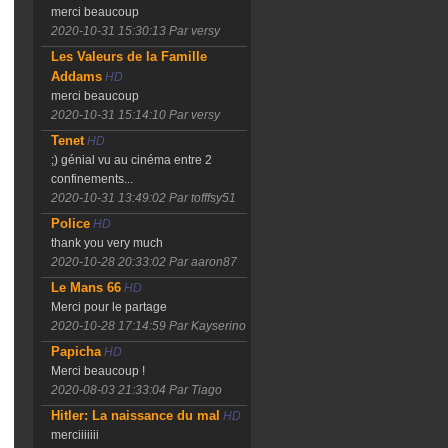
merci beaucoup
2020-10-31 15:30:13
Par versy
Les Valeurs de la Famille
Addams
HD
merci beaucoup
2020-10-31 15:14:10
Par versy
Tenet
HD
;) génial vu au cinéma entre 2
confinements...
2020-10-31 13:49:02
Par tofffsy51
Police
HD
thank you very much
2020-10-28 20:33:02
Par aaron87
Le Mans 66
HD
Merci pour le partage
2020-10-28 17:14:59
Par Kayserino
Papicha
HD
Merci beaucoup !
2020-08-03 21:33:04
Par Tiago
Hitler: La naissance du mal
HD
merciiiiiii