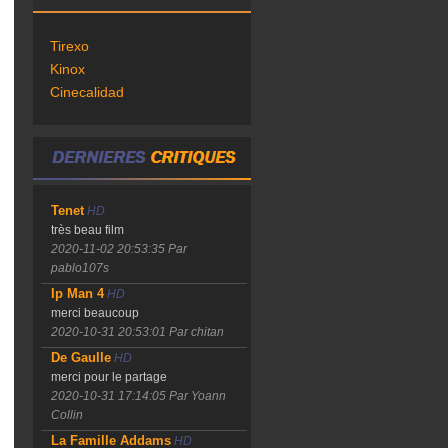
Tirexo
Kinox
Cinecalidad
Tenet
HD
très beau film
2020-11-02 20:53:35
Par
pablo107s
Ip Man 4
HD
merci beaucoup
2020-10-31 20:53:01
Par chitan
De Gaulle
HD
merci pour le partage
2020-10-31 17:14:05
Par Yoann
Collin
La Famille Addams
HD