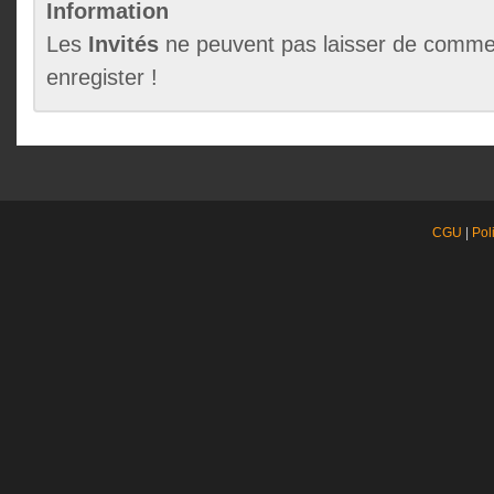
Information
Les
Invités
ne peuvent pas laisser de commen
enregister !
CGU
|
Pol