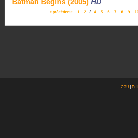
Batman Begins (2005)
HD
« précédente
1
2
3
4
5
6
7
8
9
1
CGU
|
Pol