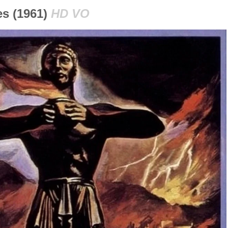
s (1961)
HD VO