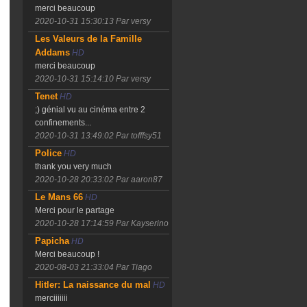
merci beaucoup
2020-10-31 15:30:13
Par versy
Les Valeurs de la Famille
Addams
HD
merci beaucoup
2020-10-31 15:14:10
Par versy
Tenet
HD
;) génial vu au cinéma entre 2
confinements...
2020-10-31 13:49:02
Par tofffsy51
Police
HD
thank you very much
2020-10-28 20:33:02
Par aaron87
Le Mans 66
HD
Merci pour le partage
2020-10-28 17:14:59
Par Kayserino
Papicha
HD
Merci beaucoup !
2020-08-03 21:33:04
Par Tiago
Hitler: La naissance du mal
HD
merciiiiiii