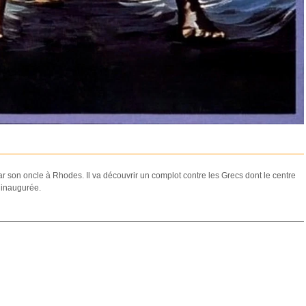
ar son oncle à Rhodes. Il va découvrir un complot contre les Grecs dont le centre
 inaugurée.