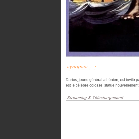
Darios, jeune général athénien, est invité p
est le célébre colosse, statue nouvellement