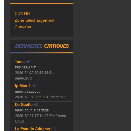
CDA HD
Zone téléchargement
Cuevana
Tenet
HD
très beau film
2020-11-02 20:53:35
Par
pablo107s
Ip Man 4
HD
merci beaucoup
2020-10-31 20:53:01
Par chitan
De Gaulle
HD
merci pour le partage
2020-10-31 17:14:05
Par Yoann
Collin
La Famille Addams
HD