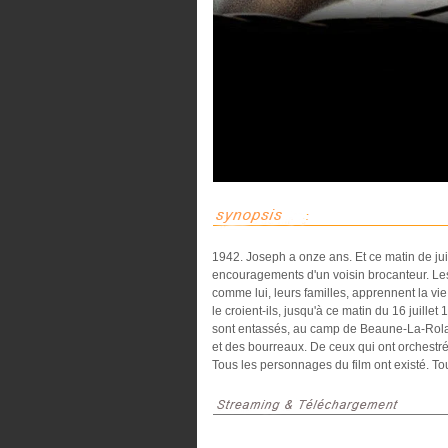
1942. Joseph a onze ans. Et ce matin de juin, 
encouragements d'un voisin brocanteur. Les 
comme lui, leurs familles, apprennent la vi
le croient-ils, jusqu'à ce matin du 16 juille
sont entassés, au camp de Beaune-La-Roland
et des bourreaux. De ceux qui ont orchestré
Tous les personnages du film ont existé. To