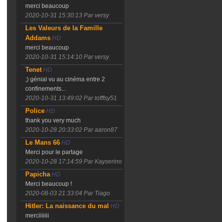
merci beaucoup
2020-10-31 15:30:13
Par versy
Les Valeurs de la Famille
Addams
HD
merci beaucoup
2020-10-31 15:14:10
Par versy
Tenet
HD
;) génial vu au cinéma entre 2
confinements...
2020-10-31 13:49:02
Par tofffsy51
Police
HD
thank you very much
2020-10-28 20:33:02
Par aaron87
Le Mans 66
HD
Merci pour le partage
2020-10-28 17:14:59
Par Kayserino
Papicha
HD
Merci beaucoup !
2020-08-03 21:33:04
Par Tiago
Hitler: La naissance du mal
HD
merciiiiiii