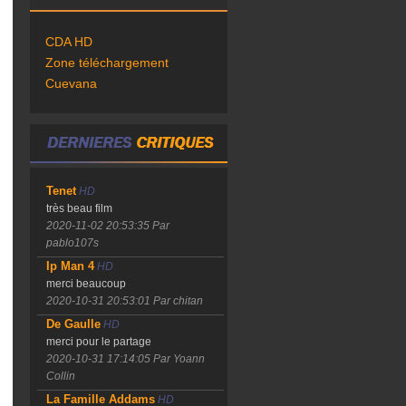
CDA HD
Zone téléchargement
Cuevana
Tenet
HD
très beau film
2020-11-02 20:53:35
Par
pablo107s
Ip Man 4
HD
merci beaucoup
2020-10-31 20:53:01
Par chitan
De Gaulle
HD
merci pour le partage
2020-10-31 17:14:05
Par Yoann
Collin
La Famille Addams
HD