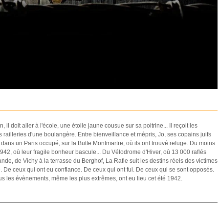
il doit aller à l'école, une étoile jaune cousue sur sa poitrine... Il reçoit les
railleries d'une boulangère. Entre bienveillance et mépris, Jo, ses copains juifs
e dans un Paris occupé, sur la Butte Montmartre, où ils ont trouvé refuge. Du moins
t 1942, où leur fragile bonheur bascule... Du Vélodrome d'Hiver, où 13 000 raflés
e, de Vichy à la terrasse du Berghof, La Rafle suit les destins réels des victimes
. De ceux qui ont eu confiance. De ceux qui ont fui. De ceux qui se sont opposés.
us les évènements, même les plus extrêmes, ont eu lieu cet été 1942.