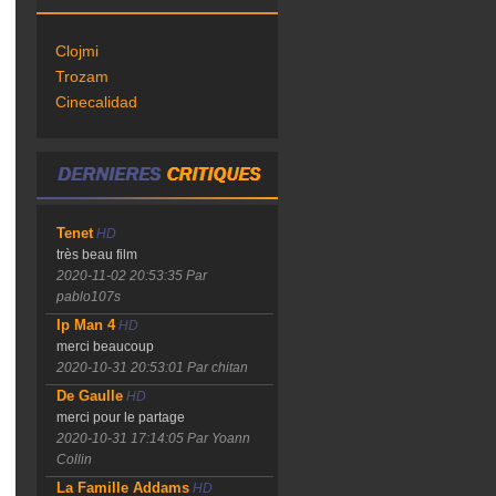
Clojmi
Trozam
Cinecalidad
Tenet
HD
très beau film
2020-11-02 20:53:35
Par
pablo107s
Ip Man 4
HD
merci beaucoup
2020-10-31 20:53:01
Par chitan
De Gaulle
HD
merci pour le partage
2020-10-31 17:14:05
Par Yoann
Collin
La Famille Addams
HD