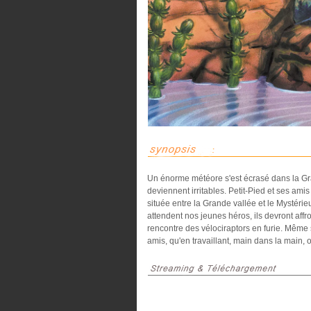
Un énorme météore s'est écrasé dans la Gran
deviennent irritables. Petit-Pied et ses ami
située entre la Grande vallée et le Mystér
attendent nos jeunes héros, ils devront affr
rencontre des vélociraptors en furie. Même 
amis, qu'en travaillant, main dans la main