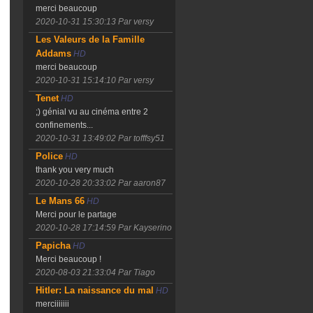
merci beaucoup
2020-10-31 15:30:13
Par versy
Les Valeurs de la Famille
Addams
HD
merci beaucoup
2020-10-31 15:14:10
Par versy
Tenet
HD
;) génial vu au cinéma entre 2
confinements...
2020-10-31 13:49:02
Par tofffsy51
Police
HD
thank you very much
2020-10-28 20:33:02
Par aaron87
Le Mans 66
HD
Merci pour le partage
2020-10-28 17:14:59
Par Kayserino
Papicha
HD
Merci beaucoup !
2020-08-03 21:33:04
Par Tiago
Hitler: La naissance du mal
HD
merciiiiiii