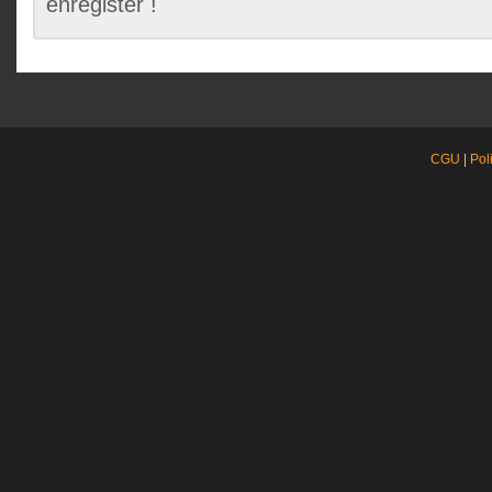
enregister !
CGU
|
Pol