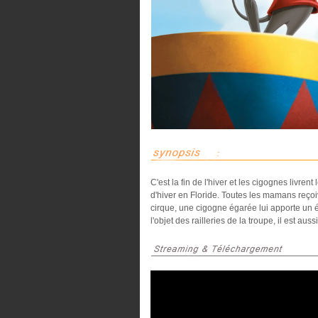
C'est la fin de l'hiver et les cigognes livr
d'hiver en Floride. Toutes les mamans reço
cirque, une cigogne égarée lui apporte un é
l'objet des railleries de la troupe, il est 