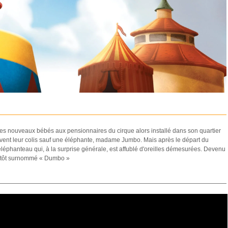
ent les nouveaux bébés aux pensionnaires du cirque alors installé dans son quartier
ivent leur colis sauf une éléphante, madame Jumbo. Mais après le départ du
léphanteau qui, à la surprise générale, est affublé d'oreilles démesurées. Devenu
aussitôt surnommé « Dumbo »