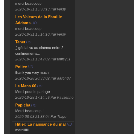
merci beaucoup
2020-10-31 15:30:13
Par versy
Les Valeurs de la Famille
Addams
HD
merci beaucoup
2020-10-31 15:14:10
Par versy
Tenet
HD
;) génial vu au cinéma entre 2
confinements...
2020-10-31 13:49:02
Par tofffsy51
Police
HD
thank you very much
2020-10-28 20:33:02
Par aaron87
Le Mans 66
HD
Merci pour le partage
2020-10-28 17:14:59
Par Kayserino
Papicha
HD
Merci beaucoup !
2020-08-03 21:33:04
Par Tiago
Hitler: La naissance du mal
HD
merciiiiiii