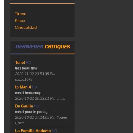
Tirexo
Kinox
Cinecalidad
Tenet
HD
très beau film
2020-11-02 20:53:35
Par
pablo107s
Ip Man 4
HD
merci beaucoup
2020-10-31 20:53:01
Par chitan
De Gaulle
HD
merci pour le partage
2020-10-31 17:14:05
Par Yoann
Collin
La Famille Addams
HD