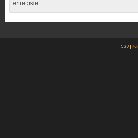
enregister !
CGU
|
Pol