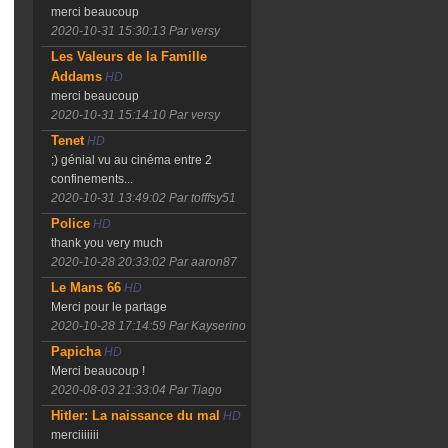
merci beaucoup
2020-10-31 15:30:13
Par versy
Les Valeurs de la Famille
Addams
HD
merci beaucoup
2020-10-31 15:14:10
Par versy
Tenet
HD
;) génial vu au cinéma entre 2
confinements...
2020-10-31 13:49:02
Par tofffsy51
Police
HD
thank you very much
2020-10-28 20:33:02
Par aaron87
Le Mans 66
HD
Merci pour le partage
2020-10-28 17:14:59
Par Kayserino
Papicha
HD
Merci beaucoup !
2020-08-03 21:33:04
Par Tiago
Hitler: La naissance du mal
HD
merciiiiiii