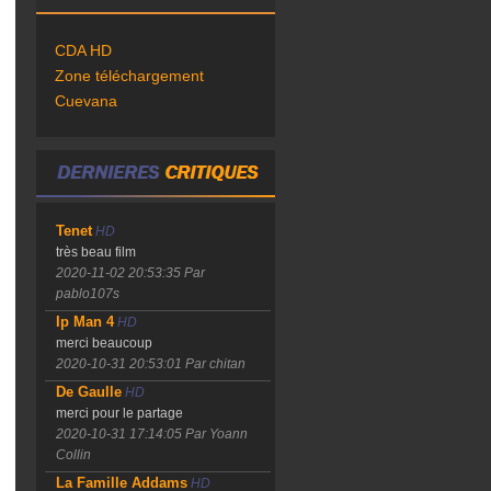
CDA HD
Zone téléchargement
Cuevana
Tenet
HD
très beau film
2020-11-02 20:53:35
Par
pablo107s
Ip Man 4
HD
merci beaucoup
2020-10-31 20:53:01
Par chitan
De Gaulle
HD
merci pour le partage
2020-10-31 17:14:05
Par Yoann
Collin
La Famille Addams
HD