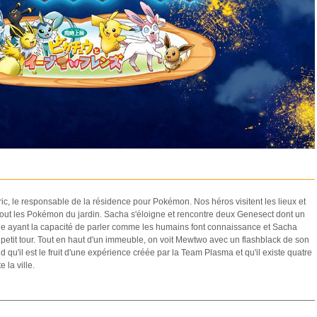
ic, le responsable de la résidence pour Pokémon. Nos héros visitent les lieux et
out les Pokémon du jardin. Sacha s'éloigne et rencontre deux Genesect dont un
ue ayant la capacité de parler comme les humains font connaissance et Sacha
petit tour. Tout en haut d'un immeuble, on voit Mewtwo avec un flashblack de son
u'il est le fruit d'une expérience créée par la Team Plasma et qu'il existe quatre
 la ville.