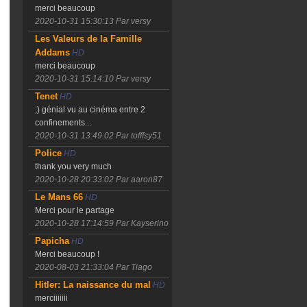
merci beaucoup
2020-10-31 15:30:13
Par versy
Les Valeurs de la Famille
Addams
HD
merci beaucoup
2020-10-31 15:14:10
Par versy
Tenet
HD
;) génial vu au cinéma entre 2
confinements...
2020-10-31 13:49:02
Par tofffsy51
Police
HD
thank you very much
2020-10-28 20:33:02
Par aaron87
Le Mans 66
HD
Merci pour le partage
2020-10-28 17:14:59
Par Kayserino
Papicha
HD
Merci beaucoup !
2020-08-03 21:33:04
Par Tiago
Hitler: La naissance du mal
HD
merciiiiiii