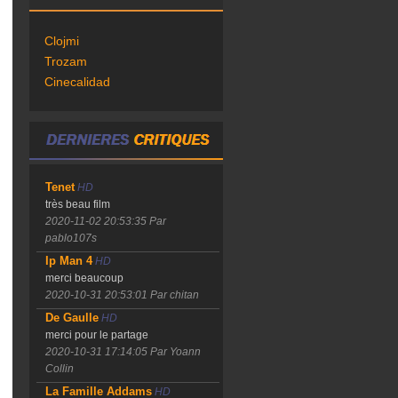
Clojmi
Trozam
Cinecalidad
Tenet
HD
très beau film
2020-11-02 20:53:35
Par
pablo107s
Ip Man 4
HD
merci beaucoup
2020-10-31 20:53:01
Par chitan
De Gaulle
HD
merci pour le partage
2020-10-31 17:14:05
Par Yoann
Collin
La Famille Addams
HD