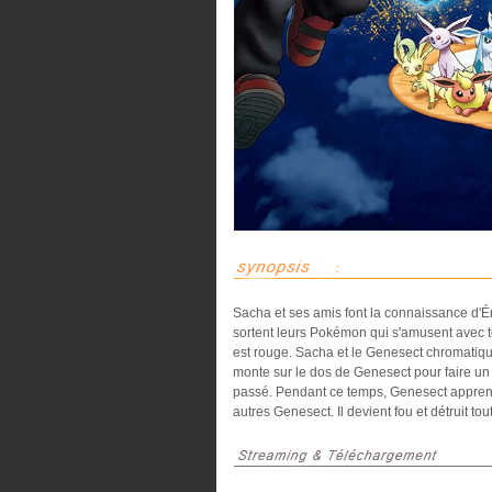
Sacha et ses amis font la connaissance d'Ér
sortent leurs Pokémon qui s'amusent avec t
est rouge. Sacha et le Genesect chromatiq
monte sur le dos de Genesect pour faire un 
passé. Pendant ce temps, Genesect apprend q
autres Genesect. Il devient fou et détruit toute