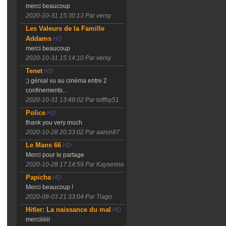
merci beaucoup
2020-10-31 15:30:13
Par versy
Les Valeurs de la Famille
Addams
HD
merci beaucoup
2020-10-31 15:14:10
Par versy
Tenet
HD
;) génial vu au cinéma entre 2
confinements...
2020-10-31 13:49:02
Par tofffsy51
Police
HD
thank you very much
2020-10-28 20:33:02
Par aaron87
Le Mans 66
HD
Merci pour le partage
2020-10-28 17:14:59
Par Kayserino
Papicha
HD
Merci beaucoup !
2020-08-03 21:33:04
Par Tiago
Hitler: La naissance du mal
HD
merciiiiiii