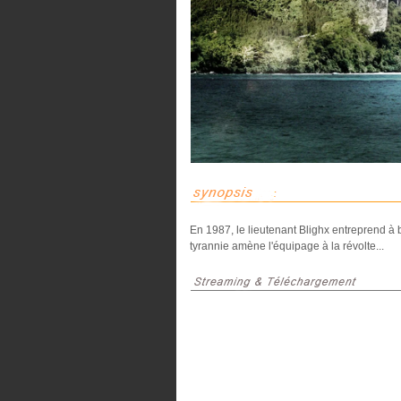
En 1987, le lieutenant Blighx entreprend à 
tyrannie amène l'équipage à la révolte...