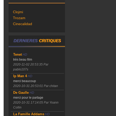
Clojmi
Trozam
Cinecalidad
Tenet
HD
très beau film
2020-11-02 20:53:35
Par
pablo107s
Ip Man 4
HD
merci beaucoup
2020-10-31 20:53:01
Par chitan
De Gaulle
HD
merci pour le partage
2020-10-31 17:14:05
Par Yoann
Collin
La Famille Addams
HD