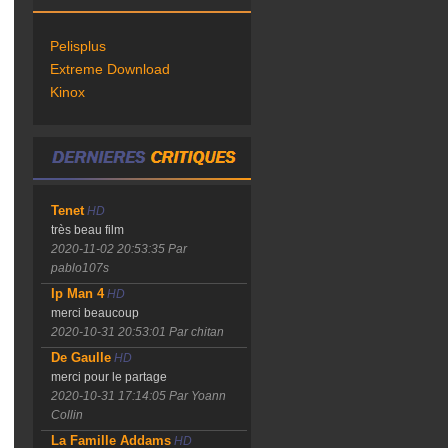
Pelisplus
Extreme Download
Kinox
Tenet
HD
très beau film
2020-11-02 20:53:35
Par
pablo107s
Ip Man 4
HD
merci beaucoup
2020-10-31 20:53:01
Par chitan
De Gaulle
HD
merci pour le partage
2020-10-31 17:14:05
Par Yoann
Collin
La Famille Addams
HD