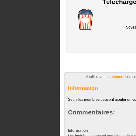
Télécharge
Soyez 
Veuillez vous
connectez
ou cr
Information
Seuls les membres peuvent ajouter un c
Commentaires:
Information
Les
Invités
ne peuvent pas laisser de com