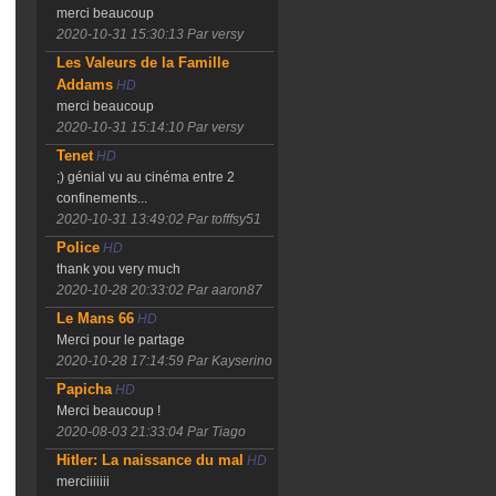
merci beaucoup
2020-10-31 15:30:13
Par versy
Les Valeurs de la Famille
Addams
HD
merci beaucoup
2020-10-31 15:14:10
Par versy
Tenet
HD
;) génial vu au cinéma entre 2
confinements...
2020-10-31 13:49:02
Par tofffsy51
Police
HD
thank you very much
2020-10-28 20:33:02
Par aaron87
Le Mans 66
HD
Merci pour le partage
2020-10-28 17:14:59
Par Kayserino
Papicha
HD
Merci beaucoup !
2020-08-03 21:33:04
Par Tiago
Hitler: La naissance du mal
HD
merciiiiiii