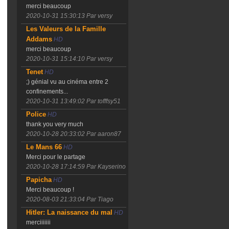
merci beaucoup
2020-10-31 15:30:13
Par versy
Les Valeurs de la Famille
Addams
HD
merci beaucoup
2020-10-31 15:14:10
Par versy
Tenet
HD
;) génial vu au cinéma entre 2
confinements...
2020-10-31 13:49:02
Par tofffsy51
Police
HD
thank you very much
2020-10-28 20:33:02
Par aaron87
Le Mans 66
HD
Merci pour le partage
2020-10-28 17:14:59
Par Kayserino
Papicha
HD
Merci beaucoup !
2020-08-03 21:33:04
Par Tiago
Hitler: La naissance du mal
HD
merciiiiiii