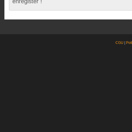
enregister !
CGU
|
Pol