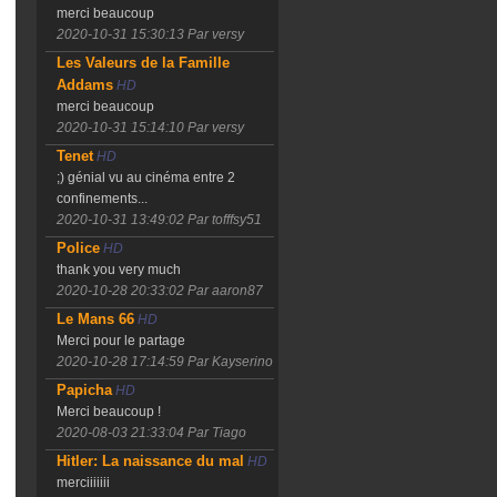
merci beaucoup
2020-10-31 15:30:13
Par versy
Les Valeurs de la Famille
Addams
HD
merci beaucoup
2020-10-31 15:14:10
Par versy
Tenet
HD
;) génial vu au cinéma entre 2
confinements...
2020-10-31 13:49:02
Par tofffsy51
Police
HD
thank you very much
2020-10-28 20:33:02
Par aaron87
Le Mans 66
HD
Merci pour le partage
2020-10-28 17:14:59
Par Kayserino
Papicha
HD
Merci beaucoup !
2020-08-03 21:33:04
Par Tiago
Hitler: La naissance du mal
HD
merciiiiiii