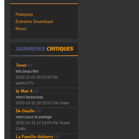
Pelisplus
Extreme Download
Kinox
Tenet
HD
très beau film
2020-11-02 20:53:35
Par
pablo107s
Ip Man 4
HD
merci beaucoup
2020-10-31 20:53:01
Par chitan
De Gaulle
HD
merci pour le partage
2020-10-31 17:14:05
Par Yoann
Collin
La Famille Addams
HD