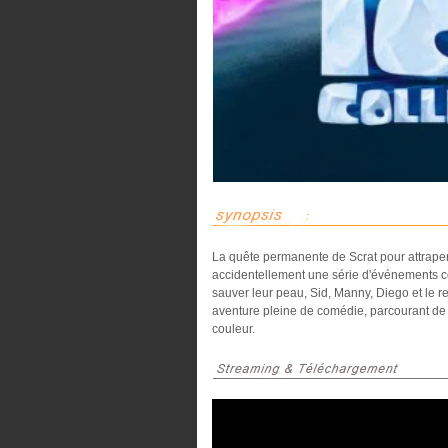
La quête permanente de Scrat pour attraper 
accidentellement une série d'événements c
sauver leur peau, Sid, Manny, Diego et le r
aventure pleine de comédie, parcourant de 
couleur.