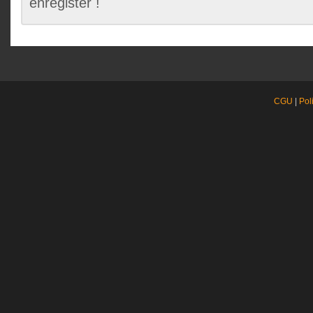
enregister !
CGU
|
Pol