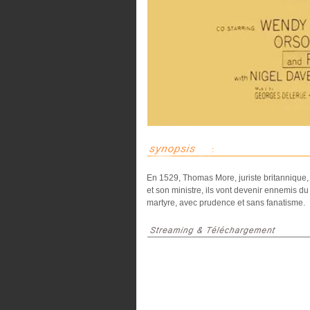
En 1529, Thomas More, juriste britannique,
et son ministre, ils vont devenir ennemis d
martyre, avec prudence et sans fanatisme.