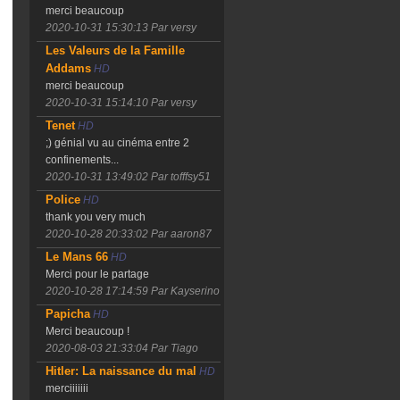
merci beaucoup
2020-10-31 15:30:13
Par versy
Les Valeurs de la Famille
Addams
HD
merci beaucoup
2020-10-31 15:14:10
Par versy
Tenet
HD
;) génial vu au cinéma entre 2
confinements...
2020-10-31 13:49:02
Par tofffsy51
Police
HD
thank you very much
2020-10-28 20:33:02
Par aaron87
Le Mans 66
HD
Merci pour le partage
2020-10-28 17:14:59
Par Kayserino
Papicha
HD
Merci beaucoup !
2020-08-03 21:33:04
Par Tiago
Hitler: La naissance du mal
HD
merciiiiiii