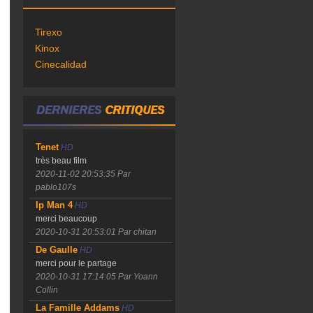
Tirexo
Kinox
Cinecalidad
Tenet
HD
très beau film
2020-11-02 20:53:35
Par
pablo107s
Ip Man 4
HD
merci beaucoup
2020-10-31 20:53:01
Par chitan
De Gaulle
HD
merci pour le partage
2020-10-31 17:14:05
Par Yoann
Collin
La Famille Addams
HD