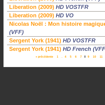
Liberation (2009)
HD VOSTFR
Liberation (2009)
HD VO
Nicolas Noël : Mon histoire magiqu
(VFF)
Sergent York (1941)
HD VOSTFR
Sergent York (1941)
HD French (VFF
« précédente
1
...
4
5
6
7
8
9
10
11