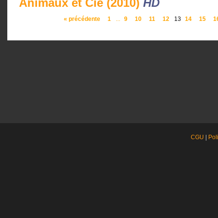
Animaux et Cie (2010)
HD
« précédente
1
...
9
10
11
12
13
14
15
1
CGU
|
Pol